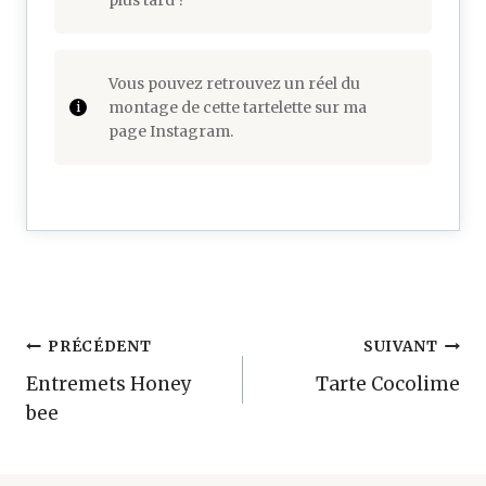
Vous pouvez retrouvez un réel du
montage de cette tartelette sur ma
page Instagram.
Navigation
PRÉCÉDENT
SUIVANT
Entremets Honey
Tarte Cocolime
de
bee
l’article