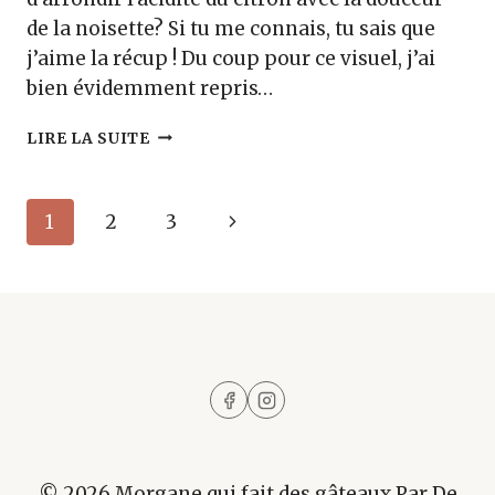
de la noisette? Si tu me connais, tu sais que
j’aime la récup ! Du coup pour ce visuel, j’ai
bien évidemment repris…
TARLETTES
LIRE LA SUITE
CITRON
NOISETTES
Navigation
Page
1
2
3
de
suivante
page
© 2026 Morgane qui fait des gâteaux Par De