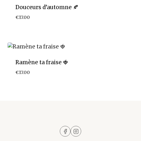
Douceurs d’automne 🍂
€
17.00
Ramène ta fraise 🍓
€
17.00