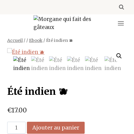
Aller
au
contenu
Accueil
/
/
Ebook
/
Été indien 🫐
Été indien 🫐
€
17.00
quantité
Ajouter au panier
de